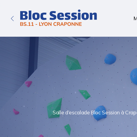
Skip
to
M
Retour
main
au
content
groupe
Bloc
Session
Salle d’escalade Bloc Session à Crap