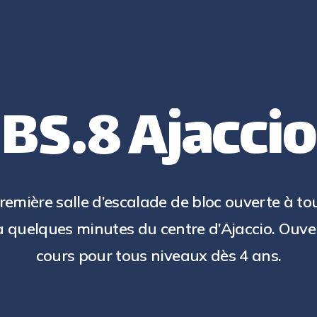
B
S
.
8
A
j
a
c
c
i
o
remière salle d’escalade de bloc ouverte à to
à quelques minutes du centre d’Ajaccio. Ouver
cours pour tous niveaux dès 4 ans.