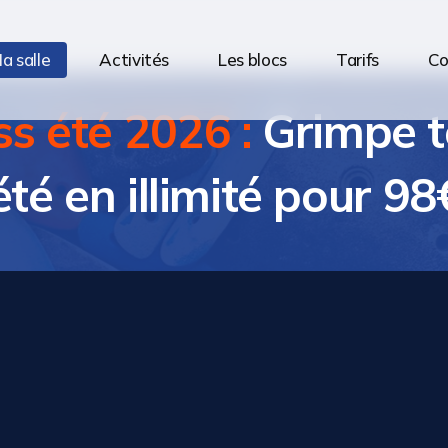
a salle
Activités
Les blocs
Tarifs
Co
s été 2026 :
Grimpe t
pass
été
'été en illimité pour 98€