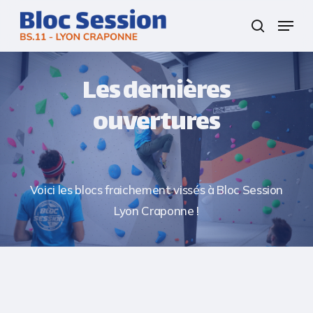
Skip
Menu
to
search
Close
main
Menu
content
Les dernières
ouvertures
Voici les blocs fraichement vissés à Bloc Session
Lyon Craponne !