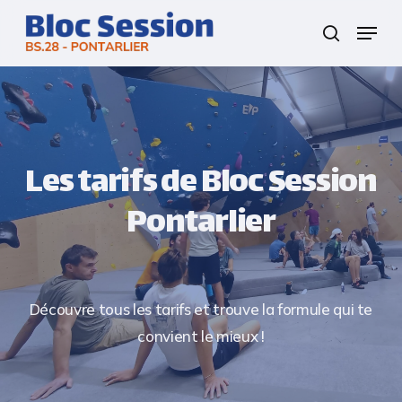
Skip
Menu
to
search
Close
main
Menu
content
Les tarifs de Bloc Session
Pontarlier
Découvre tous les tarifs et trouve la formule qui te
convient le mieux !