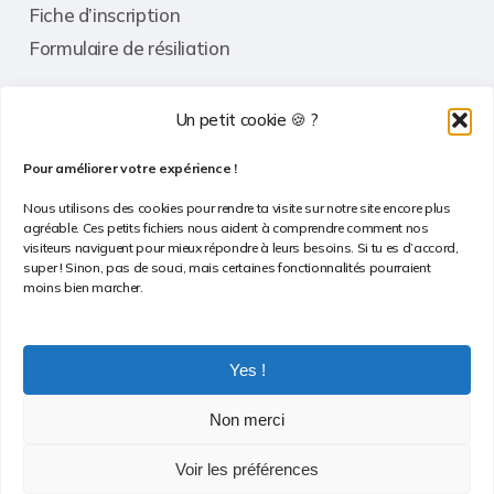
Fiche d’inscription
Formulaire de résiliation
Un petit cookie 🍪 ?
Informations
Pour améliorer votre expérience !
Contact
Nous utilisons des cookies pour rendre ta visite sur notre site encore plus
agréable. Ces petits fichiers nous aident à comprendre comment nos
FAQ
visiteurs naviguent pour mieux répondre à leurs besoins. Si tu es d’accord,
super ! Sinon, pas de souci, mais certaines fonctionnalités pourraient
Conditions Générales de Vente
moins bien marcher.
Politique de confidentialité
Politique de cookies
Yes !
Non merci
Voir les préférences