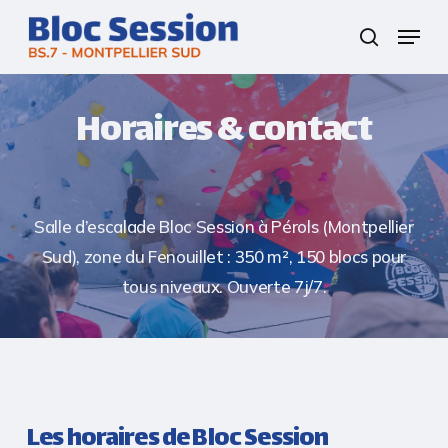
Skip
Menu
to
search
Close
main
Menu
content
Horaires & contact
Salle d’escalade Bloc Session à Pérols (Montpellier
Sud), zone du Fenouillet : 350 m², 150 blocs pour
tous niveaux. Ouverte 7j/7.
Les horaires de Bloc Session