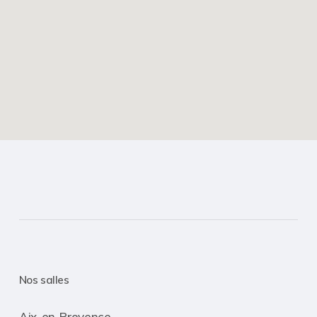
Nos salles
Aix-en-Provence