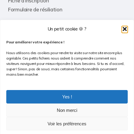
Fiche d’inscription
Formulaire de résiliation
Un petit cookie 🍪 ?
Informations
Pour améliorer votre expérience !
Contact
Nous utilisons des cookies pour rendre ta visite sur notre site encore plus
agréable. Ces petits fichiers nous aident à comprendre comment nos
FAQ
visiteurs naviguent pour mieux répondre à leurs besoins. Si tu es d’accord,
super ! Sinon, pas de souci, mais certaines fonctionnalités pourraient
Conditions Générales de Vente
moins bien marcher.
Politique de confidentialité
Politique de cookies
Yes !
Non merci
Voir les préférences
© 2026 Bloc Session. Tous droits réservés