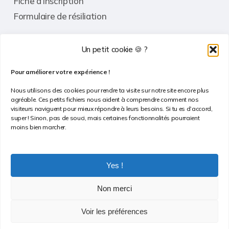
Fiche d’inscription
Formulaire de résiliation
Un petit cookie 🍪 ?
Informations
Pour améliorer votre expérience !
Contact
Nous utilisons des cookies pour rendre ta visite sur notre site encore plus
agréable. Ces petits fichiers nous aident à comprendre comment nos
FAQ
visiteurs naviguent pour mieux répondre à leurs besoins. Si tu es d’accord,
super ! Sinon, pas de souci, mais certaines fonctionnalités pourraient
Conditions Générales de Vente
moins bien marcher.
Politique de confidentialité
Politique de cookies
Yes !
Non merci
Voir les préférences
© 2026 Bloc Session. Tous droits réservés