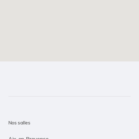
Nos salles
Aix-en-Provence