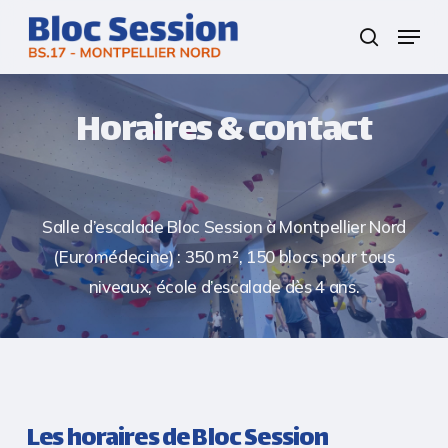
Skip
Menu
to
search
Close
main
Menu
content
Horaires & contact
Salle d’escalade Bloc Session à Montpellier Nord
(Euromédecine) : 350 m², 150 blocs pour tous
niveaux, école d’escalade dès 4 ans.
Les horaires de Bloc Session