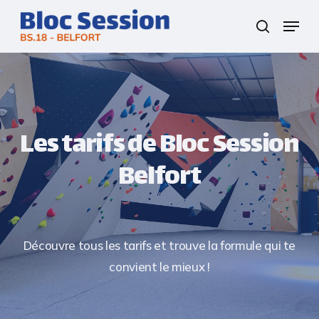
Skip
Menu
to
search
Close
main
Menu
content
Les tarifs de Bloc Session
Belfort
Découvre tous les tarifs et trouve la formule qui te
convient le mieux !