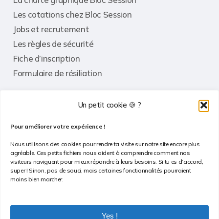
Les cotations chez Bloc Session
Jobs et recrutement
Les règles de sécurité
Fiche d’inscription
Formulaire de résiliation
Un petit cookie 🍪 ?
Informations
Pour améliorer votre expérience !
Contact
Nous utilisons des cookies pour rendre ta visite sur notre site encore plus
agréable. Ces petits fichiers nous aident à comprendre comment nos
FAQ
visiteurs naviguent pour mieux répondre à leurs besoins. Si tu es d’accord,
super ! Sinon, pas de souci, mais certaines fonctionnalités pourraient
Conditions Générales de Vente
moins bien marcher.
Politique de confidentialité
Politique de cookies
Yes !