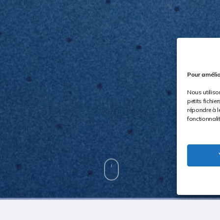
Pour amélio
Nous utiliso
petits fichi
répondre à l
fonctionnali