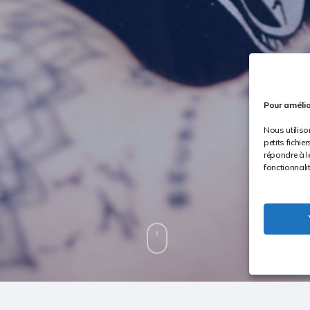
Pour amélio
Nous utiliso
petits fichi
répondre à l
fonctionnali