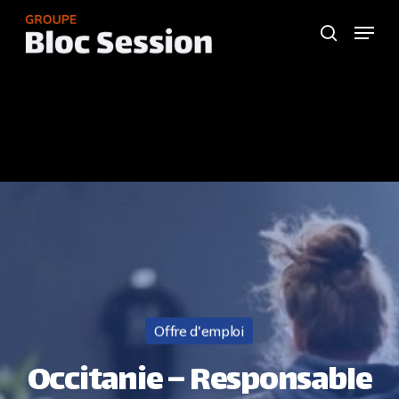
Skip
Menu
to
search
Close
main
Menu
content
Offre d'emploi
Occitanie – Responsable