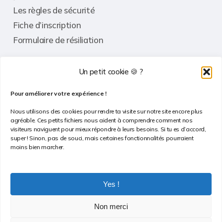
Les règles de sécurité
Fiche d’inscription
Formulaire de résiliation
Un petit cookie 🍪 ?
Informations
Pour améliorer votre expérience !
Contact
Nous utilisons des cookies pour rendre ta visite sur notre site encore plus
agréable. Ces petits fichiers nous aident à comprendre comment nos
FAQ
visiteurs naviguent pour mieux répondre à leurs besoins. Si tu es d’accord,
super ! Sinon, pas de souci, mais certaines fonctionnalités pourraient
Conditions Générales de Vente
moins bien marcher.
Politique de confidentialité
Politique de cookies
Yes !
Non merci