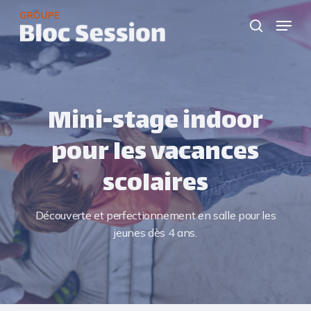
Skip
Menu
to
search
Close
main
Menu
content
Mini-stage indoor
pour les vacances
scolaires
Découverte et perfectionnement en salle pour les
jeunes dès 4 ans.